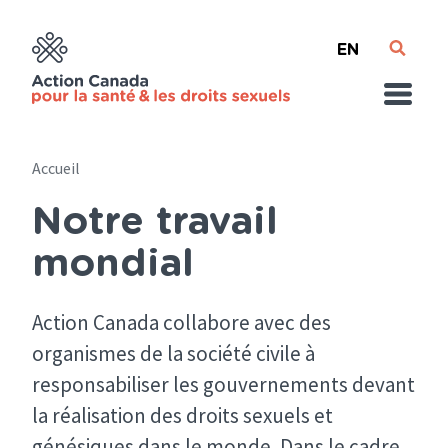
Skip
English
to
main
content
Accueil
Notre travail
Breadcrumb
mondial
Action Canada collabore avec des
organismes de la société civile à
responsabiliser les gouvernements devant
la réalisation des droits sexuels et
génésiques dans le monde. Dans le cadre