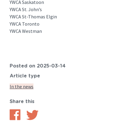
YWCA Saskatoon
YWCA St. John’s
YWCA St-Thomas Elgin
YWCA Toronto
YWCA Westman
Posted on 2025-03-14
Article type
In the news
Share this
Share
Share
on
on
Facebook
Twitter