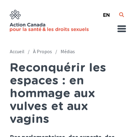
Skip
English
to
main
content
Accueil
À Propos
Médias
Reconquérir les
Breadcrumb
espaces : en
hommage aux
vulves et aux
vagins