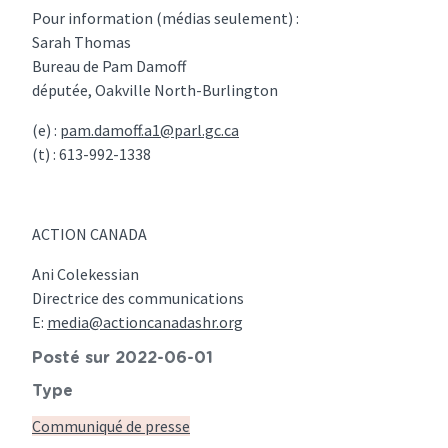
Pour information (médias seulement) :
Sarah Thomas
Bureau de Pam Damoff
députée, Oakville North-Burlington
(e) :
pam.damoff.a1@parl.gc.ca
(t) : 613-992-1338
ACTION CANADA
Ani Colekessian
Directrice des communications
E:
media@actioncanadashr.org
Posté sur 2022-06-01
Type
Communiqué de presse