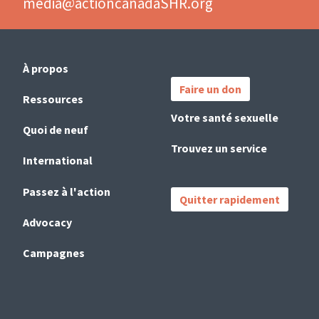
media@actioncanadaSHR.org
Main
Important
À propos
navigation
Links
Faire un don
(French)
Ressources
Votre santé sexuelle
Quoi de neuf
Trouvez un service
International
Passez à l'action
Quitter rapidement
Advocacy
Campagnes