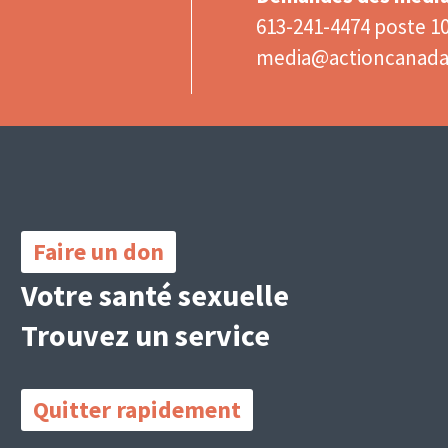
613-241-4474 poste 1
media@actioncanad
Important
Links
Faire un don
Votre santé sexuelle
Trouvez un service
Quitter rapidement