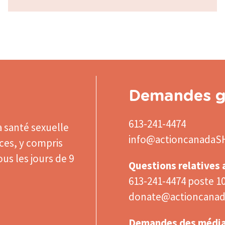
Demandes g
613-241-4474
a santé sexuelle
info@actioncanadaS
ices, y compris
us les jours de 9
Questions relatives
613-241-4474 poste 1
donate@actioncanad
Demandes des médi