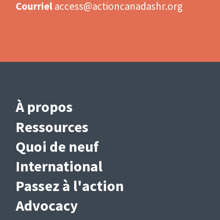
Courriel
access@actioncanadashr.org
Main
À propos
navigation
Ressources
(French)
Quoi de neuf
International
Passez à l'action
Advocacy