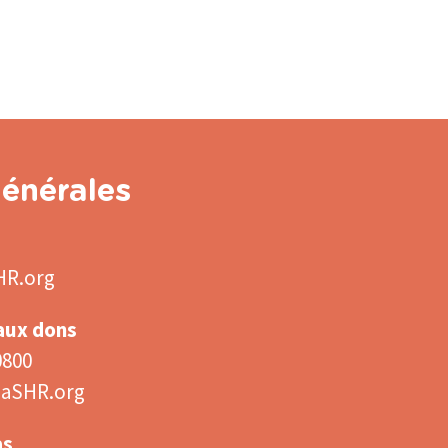
énérales
HR.org
 aux dons
0800
aSHR.org
as