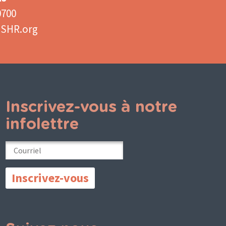
0700
aSHR.org
Inscrivez-vous à notre
infolettre