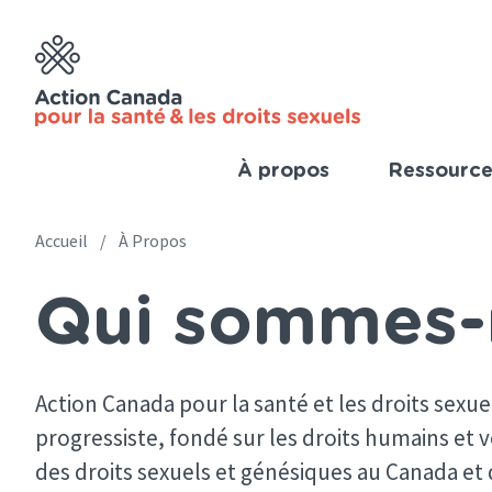
Skip
to
main
content
À propos
Ressource
Imp
Link
Accueil
À Propos
Main
(Fre
Qui sommes-
navigation
Breadcrumb
(French)
Action Canada pour la santé et les droits sexu
progressiste, fondé sur les droits humains et v
des droits sexuels et génésiques au Canada et