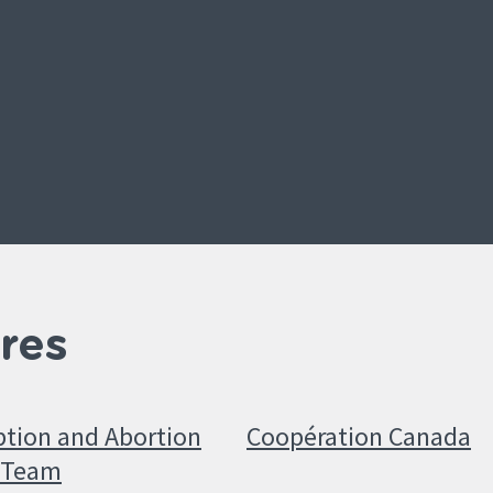
res
ption and Abortion
Coopération Canada
 Team