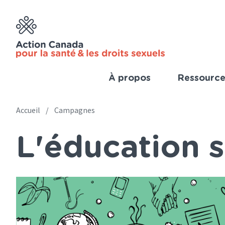
Skip
to
main
content
À propos
Ressource
Imp
Link
Accueil
Campagnes
Main
(Fre
L'éducation s
navigation
Breadcrumb
(French)