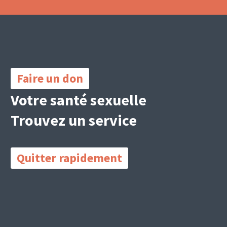
Important
Links
Faire un don
Votre santé sexuelle
Trouvez un service
Quitter rapidement