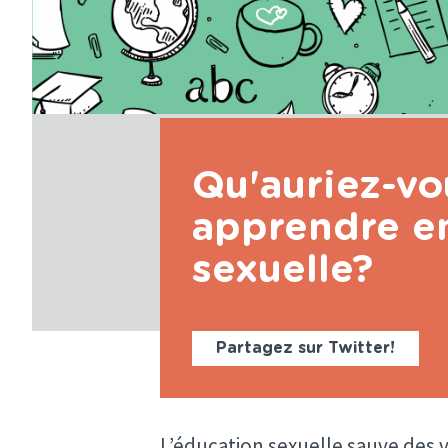
Qu'auriez-vo
apprendre e
sexuelle?
Partagez sur Twitter!
L’éducation sexuelle sauve des v