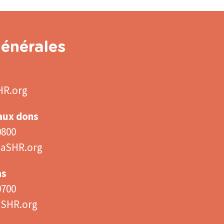
énérales
HR.org
 aux dons
0800
aSHR.org
as
0700
aSHR.org