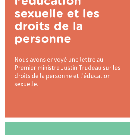
l’éducation
sexuelle et les
droits de la
personne
Nous avons envoyé une lettre au
Premier ministre Justin Trudeau sur les
droits de la personne et l'éducation
sexuelle.