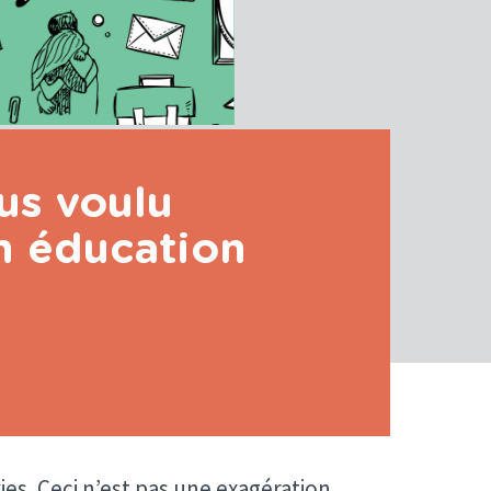
us voulu
n éducation
ies. Ceci n’est pas une exagération.