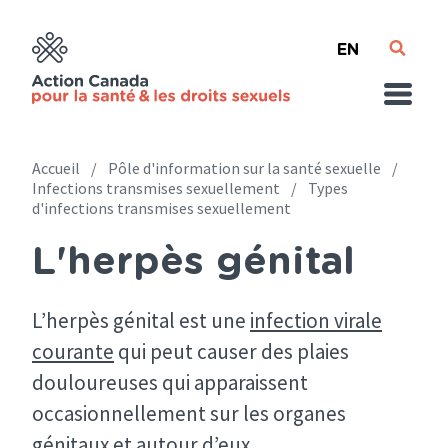
Skip
English
to
main
content
Accueil
Pôle d'information sur la santé sexuelle
Infections transmises sexuellement
Types
d'infections transmises sexuellement
Breadcrumb
L'herpès génital
L’herpès génital est une
infection virale
courante
qui peut causer des plaies
douloureuses qui apparaissent
occasionnellement sur les organes
génitaux et autour d’eux.