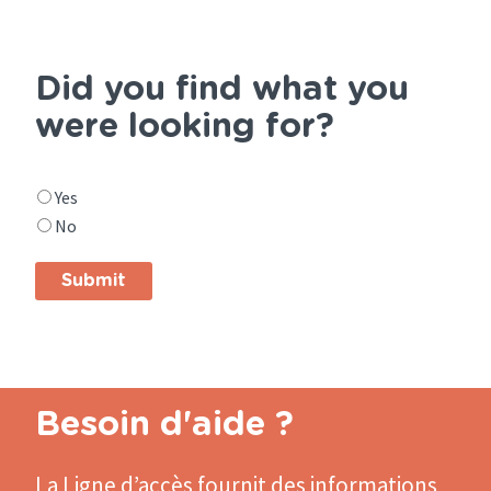
Facebook
Twitter
Did you find what you
were looking for?
Did
Yes
you
No
find
what
you
were
looking
for?
Besoin d'aide ?
La Ligne d’accès
fournit des informations