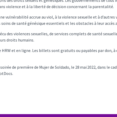
pris des droits sexuels et génésiques. Les gouvernements de tous le
ans violence et à la liberté de décision concernant la parentalité.
e vulnérabilité accrue au viol, à la violence sexuelle et à d’autre
 soins de santé génésique essentiels et les obstacles à leur accès
t vécu des violences sexuelles, de services complets de santé sexu
leurs droits humains.
e HRW et en ligne. Les billets sont gratuits ou payables par don, 
oirée de première de Mujer de Soldado, le 28 mai 2022, dans le ca
HotDocs.