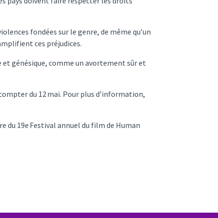
s pays doivent faire respecter les droits
s violences fondées sur le genre, de même qu’un
 amplifient ces préjudices.
elle et génésique, comme un avortement sûr et
à compter du 12 mai. Pour plus d’information,
dre du 19e Festival annuel du film de Human