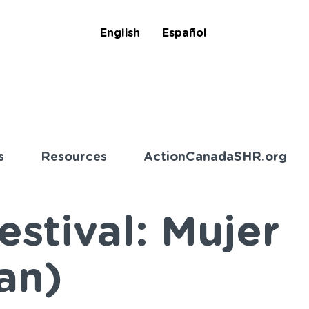
English
Español
s
Resources
ActionCanadaSHR.org
stival: Mujer
an)