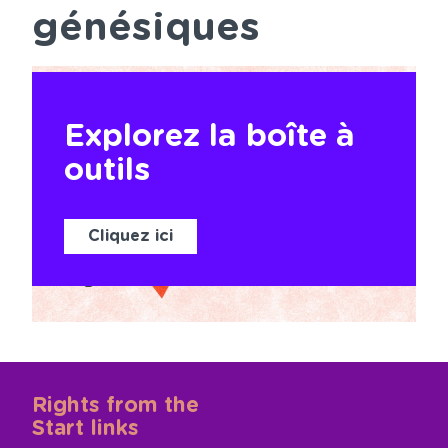
génésiques
Explorez la boîte à
outils
Cliquez ici
Rights from the
Start links