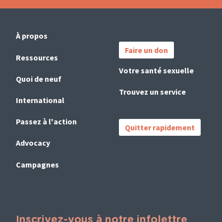
Main
Important
À propos
navigation
Links
Faire un don
(French)
Ressources
Votre santé sexuelle
Quoi de neuf
Trouvez un service
International
Passez à l'action
Quitter rapidement
Advocacy
Campagnes
Inscrivez-vous à notre infolettre