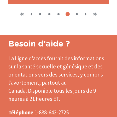
page
page
Previous
First
«
‹
Current
4
Next
›
Last
»
Page
1
Page
2
Page
3
Page
5
page
page
page
Pagination
Besoin d'aide ?
La Ligne d’accès
fournit des informations
sur la santé sexuelle et génésique et des
orientations vers des services, y compris
l’avortement, partout au
Canada. Disponible tous les jours de 9
heures à 21 heures ET.
Téléphone
1-888-642-2725