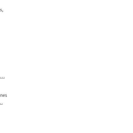
s,
s
eu…
unes
u…