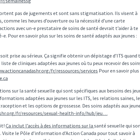
/fr/semainessg
ortent pas de jugements et sont sans stigmatisation. Ils visent à
es, comme les heures d’ouverture ou la nécessité d’une carte
tions avec un-e prestataire de soins de santé devrait t’aider à te
e. Pour en savoir plus sur les soins de santé adaptés aux jeunes :
oit prise au sérieux. Ça signifie obtenir un dépistage d’ITS quand 
e liste de cliniques adaptées aux jeunes où tu peux recevoir des soin
w.actioncanadashr.org/fr/ressources/services
Pour en savoir plus
e.ca
ations sur la santé sexuelle qui sont spécifiques aux besoins des jeu
formations adaptées aux jeunes sur les ITS, les relations saines, le
raception et les options de grossesse. Des soins adaptés aux jeun
hr.org/fr/resources/sexual-health-info/hub/jeu…
it!
Ça inclut l’accès à des informations sur la
santé sexuelle qui so
. Visite le Pôle d’information d’Action Canada pour tout savoir à