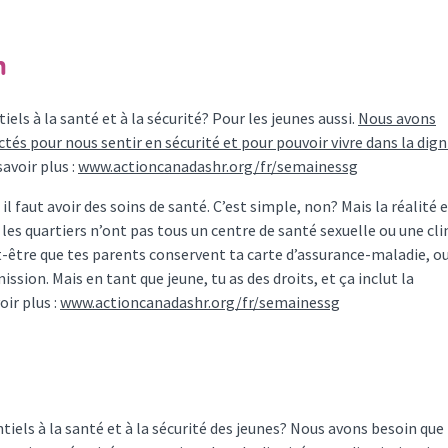
m
iels à la santé et à la sécurité? Pour les jeunes aussi.
Nous avons
tés pour nous sentir en sécurité et pour pouvoir vivre dans la dign
savoir plus :
www.actioncanadashr.org/fr/semainessg
l faut avoir des soins de santé. C’est simple, non? Mais la réalité 
 les quartiers n’ont pas tous un centre de santé sexuelle ou une cli
ut-être que tes parents conservent ta carte d’assurance-maladie, o
ssion. Mais en tant que jeune, tu as des droits, et ça inclut la
oir plus :
www.actioncanadashr.org/fr/semainessg
iels à la santé et à la sécurité des jeunes? Nous avons besoin que