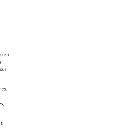
tu en
s
 sur
nes.
es,
nt