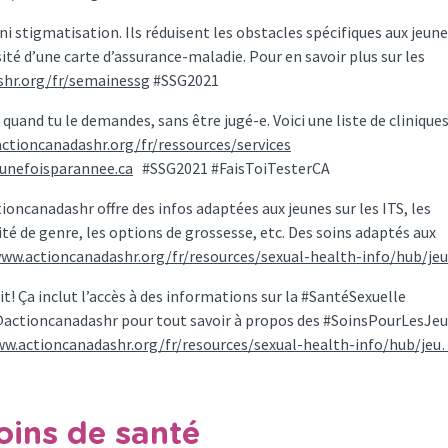
i stigmatisation. Ils réduisent les obstacles spécifiques aux jeune
té d’une carte d’assurance-maladie. Pour en savoir plus sur les
hr.org/fr/semainessg
#SSG2021
quand tu le demandes, sans être jugé-e. Voici une liste de clinique
ctioncanadashr.org/fr/ressources/services
unefoisparannee.ca
#SSG2021 #FaisToiTesterCA
oncanadashr offre des infos adaptées aux jeunes sur les ITS, les
ité de genre, les options de grossesse, etc. Des soins adaptés aux
www.actioncanadashr.org/fr/resources/sexual-health-info/hub/j
it! Ça inclut l’accès à des informations sur la #SantéSexuelle
 d’@actioncanadashr pour tout savoir à propos des #SoinsPourLesJe
ww.actioncanadashr.org/fr/resources/sexual-health-info/hub/je
soins de santé