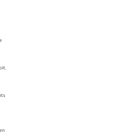
e
oit.
nts
 en