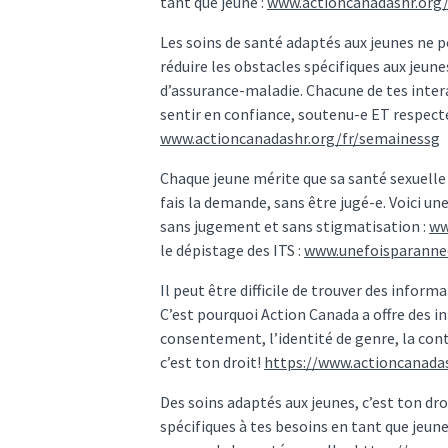
tant que jeune :
www.actioncanadashr.org
Les soins de santé adaptés aux jeunes ne p
réduire les obstacles spécifiques aux jeun
d’assurance-maladie. Chacune de tes interac
sentir en confiance, soutenu-e ET respecté-
www.actioncanadashr.org/fr/semainessg
Chaque jeune mérite que sa santé sexuelle s
fais la demande, sans être jugé-e. Voici un
sans jugement et sans stigmatisation :
ww
le dépistage des ITS :
www.unefoisparanne
Il peut être difficile de trouver des inform
C’est pourquoi Action Canada a offre des in
consentement, l’identité de genre, la cont
c’est ton droit!
https://www.actioncanadas
Des soins adaptés aux jeunes, c’est ton dro
spécifiques à tes besoins en tant que jeune