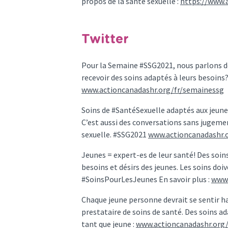
propos de la santé sexuelle :
https://www.
Twitter
Pour la Semaine #SSG2021, nous parlons de
recevoir des soins adaptés à leurs besoins
www.actioncanadashr.org/fr/semainessg
Soins de #SantéSexuelle adaptés aux jeunes 
C’est aussi des conversations sans jugemen
sexuelle. #SSG2021
www.actioncanadashr.
Jeunes = expert-es de leur santé! Des soin
besoins et désirs des jeunes. Les soins doi
#SoinsPourLesJeunes En savoir plus :
www.
Chaque jeune personne devrait se sentir h
prestataire de soins de santé. Des soins ada
tant que jeune :
www.actioncanadashr.org