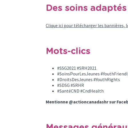
Des soins adaptés 
Clique ici pour télécharger les bannières, 
Mots-clics
#SSG2021 #SRH2021
#SoinsPourLesJeunes #YouthFriendl
#DroitsDesJeunes #YouthRights
#SDSG #SRHR
#SantéCND #CndHealth
Mentionne @actioncanadashr sur Faceb
Messages générau