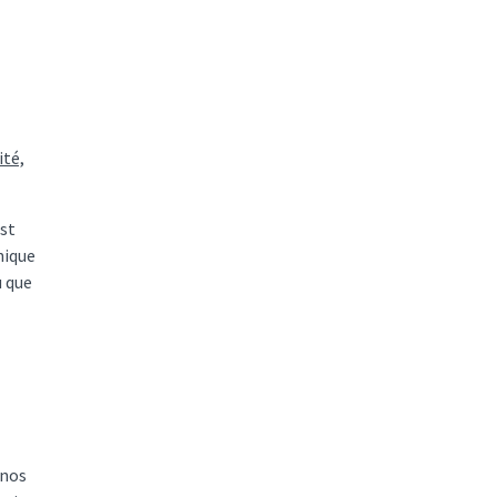
ité,
est
nique
u que
 nos