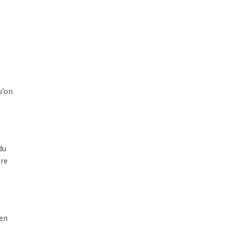
u’on
du
tre
 en