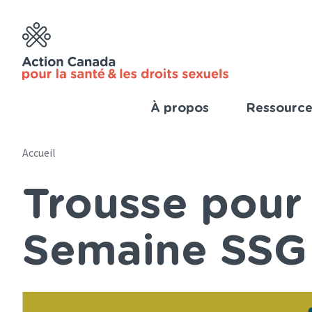
Skip
to
main
content
À propos
Ressource
Imp
Link
Accueil
Main
(Fre
Trousse pour 
navigation
Breadcrumb
(French)
Semaine SSG