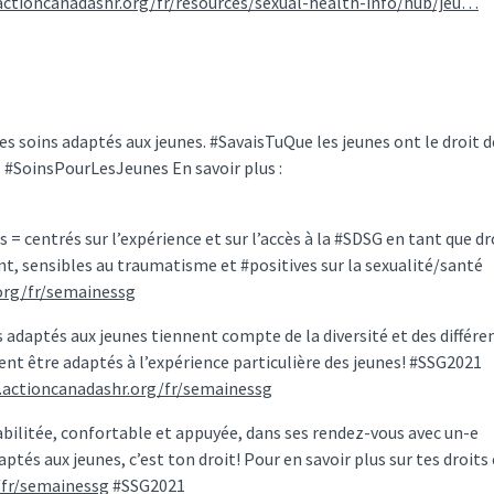
actioncanadashr.org/fr/resources/sexual-health-info/hub/jeu…
s soins adaptés aux jeunes. #SavaisTuQue les jeunes ont le droit d
? #SoinsPourLesJeunes En savoir plus :
= centrés sur l’expérience et sur l’accès à la #SDSG en tant que dr
t, sensibles au traumatisme et #positives sur la sexualité/santé
org/fr/semainessg
s adaptés aux jeunes tiennent compte de la diversité et des différe
vent être adaptés à l’expérience particulière des jeunes! #SSG2021
actioncanadashr.org/fr/semainessg
abilitée, confortable et appuyée, dans ses rendez-vous avec un-e
ptés aux jeunes, c’est ton droit! Pour en savoir plus sur tes droits
/fr/semainessg
#SSG2021