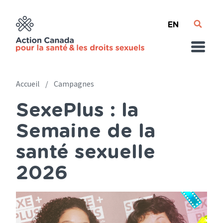
Skip
English
to
main
content
Accueil
Campagnes
SexePlus : la
Breadcrumb
Semaine de la
santé sexuelle
2026