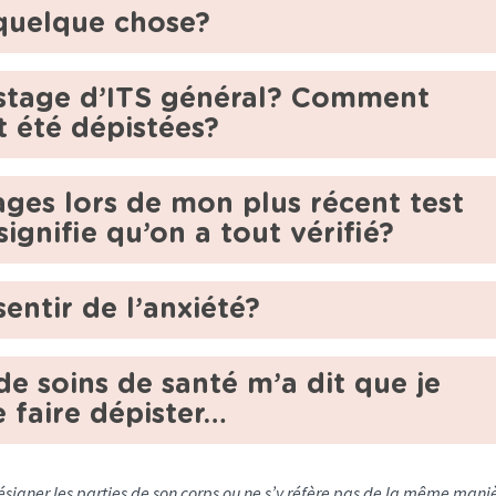
 quelque chose?
istage d’ITS général? Comment
t été dépistées?
ages lors de mon plus récent test
ignifie qu’on a tout vérifié?
entir de l’anxiété?
e soins de santé m’a dit que je
 faire dépister…
désigner les parties de son corps ou ne s’y réfère pas de la même mani