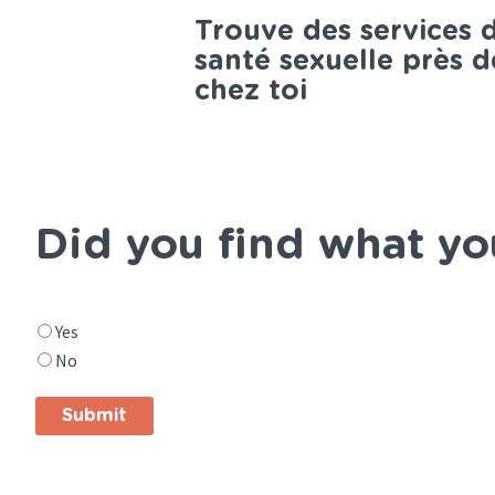
Trouve des services 
santé sexuelle près d
chez toi
Did you find what yo
Did
Yes
you
No
find
what
you
were
looking
for?