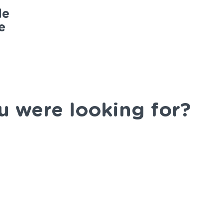
de
e
u were looking for?