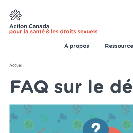
Skip
to
main
content
À propos
Ressource
Imp
Link
Accueil
Main
(Fre
FAQ sur le dé
navigation
Breadcrumb
(French)