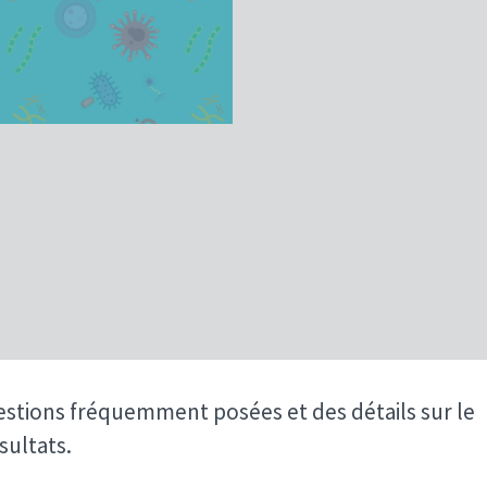
stions fréquemment posées et des détails sur le
sultats.