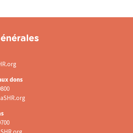
énérales
HR.org
 aux dons
0800
aSHR.org
as
0700
aSHR.org