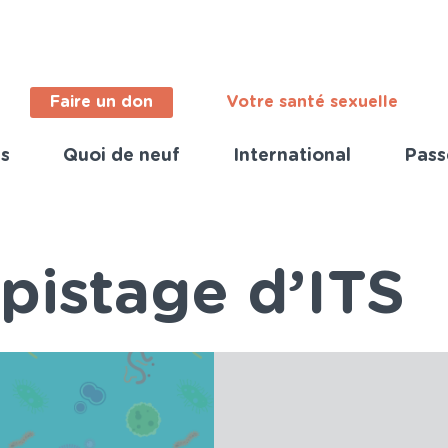
Faire un don
Votre santé sexuelle
s
Quoi de neuf
International
Pass
ortant
s
nch)
pistage d’ITS