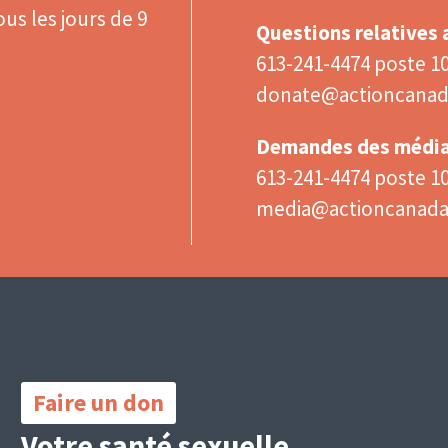
us les jours de 9
Questions relatives
613-241-4474 poste 1
donate@actioncanad
Demandes des médi
613-241-4474 poste 1
media@actioncanad
Important
Links
Faire un don
Votre santé sexuelle