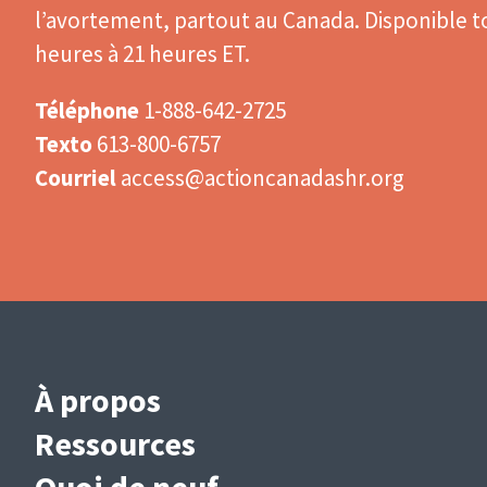
l’avortement, partout au Canada. Disponible to
heures à 21 heures ET.
Téléphone
1-888-642-2725
Texto
613-800-6757
Courriel
access@actioncanadashr.org
Main
À propos
navigation
Ressources
(French)