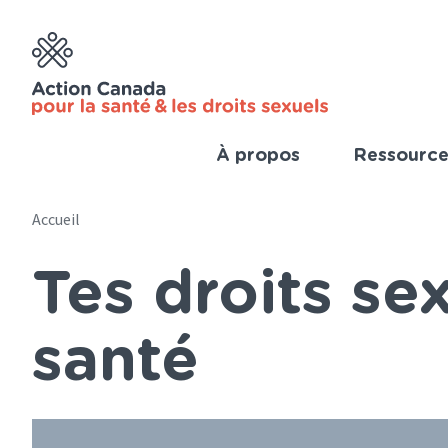
Skip
to
main
content
À propos
Ressource
Imp
Link
Accueil
Main
(Fre
Tes droits se
navigation
Breadcrumb
(French)
santé