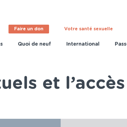
Faire un don
Votre santé sexuelle
s
Quoi de neuf
International
Pass
ortant
s
nch)
xuels et l’accè