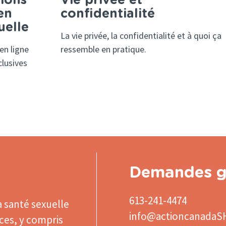
ions
Vie privée et
en
confidentialité
uelle
La vie privée, la confidentialité et à quoi ça
en ligne
ressemble en pratique.
clusives
Demandes g
613-241-4474
a santé sexuelle
info@actioncanadaS
ices, y compris