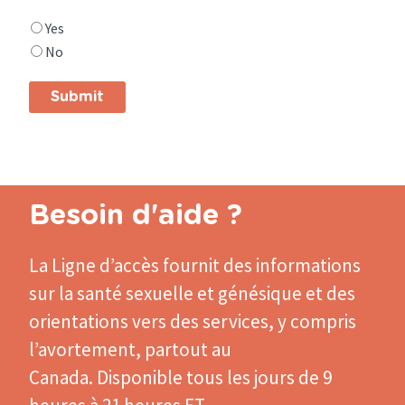
Did
Yes
you
No
find
what
you
were
looking
for?
Besoin d'aide ?
La Ligne d’accès
fournit des informations
sur la santé sexuelle et génésique et des
orientations vers des services, y compris
l’avortement, partout au
Canada. Disponible tous les jours de 9