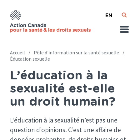
Skip
English
to
main
content
Accueil
Pôle d'information sur la santé sexuelle
Éducation sexuelle
Breadcrumb
L’éducation à la
sexualité est-elle
un droit humain?
L’éducation à la sexualité n’est pas une
question d’opinions. C’est une affaire de
données probantes, de droits humains et